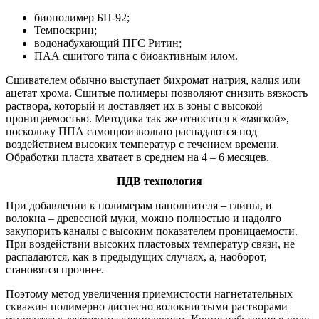
биополимер БП-92;
Темпоскрин;
водонабухающий ПГС Ритин;
ПАА сшитого типа с биоактивным илом.
Сшивателем обычно выступает бихромат натрия, калия или
ацетат хрома. Сшитые полимеры позволяют снизить вязкость
раствора, который и доставляет их в зоны с высокой
проницаемостью. Методика так же относится к «мягкой»,
поскольку ППА самопроизвольно распадаются под
воздействием высоких температур с течением времени.
Обработки пласта хватает в среднем на 4 – 6 месяцев.
ПДВ технология
При добавлении к полимерам наполнителя – глины, и
волокна – древесной муки, можно полностью и надолго
закупорить каналы с высоким показателем проницаемости.
При воздействии высоких пластовых температур связи, не
распадаются, как в предыдущих случаях, а, наоборот,
становятся прочнее.
Поэтому метод увеличения приемистости нагнетательных
скважин полимерно диспесно волокнистыми растворами