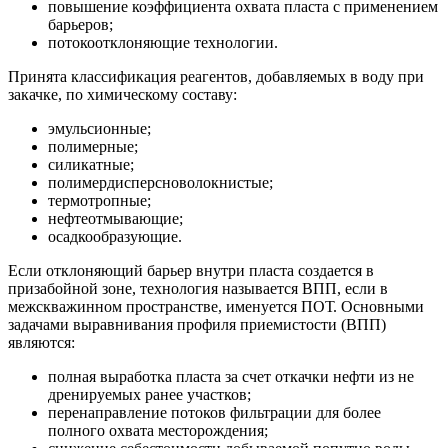
повышение коэффициента охвата пласта с применением
барьеров;
потокоотклоняющие технологии.
Принята классификация реагентов, добавляемых в воду при
закачке, по химическому составу:
эмульсионные;
полимерные;
силикатные;
полимердисперсноволокнистые;
термотропные;
нефтеотмывающие;
осадкообразующие.
Если отклоняющий барьер внутри пласта создается в
призабойной зоне, технология называется ВПП, если в
межскважинном пространстве, именуется ПОТ. Основными
задачами выравнивания профиля приемистости (ВПП)
являются:
полная выработка пласта за счет откачки нефти из не
дренируемых ранее участков;
перенаправление потоков фильтрации для более
полного охвата месторождения;