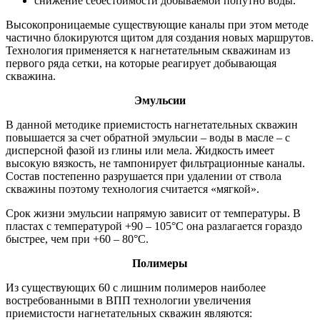
снижение себестоимости добываемой попутно воды.
Высокопроницаемые существующие каналы при этом методе
частично блокируются щитом для создания новых маршрутов.
Технология применяется к нагнетательным скважинам из
первого ряда сетки, на которые реагирует добывающая
скважина.
Эмульсии
В данной методике приемистость нагнетательных скважин
повышается за счет обратной эмульсии – воды в масле – с
дисперсной фазой из глины или мела. Жидкость имеет
высокую вязкость, не тампонирует фильтрационные каналы.
Состав постепенно разрушается при удалении от ствола
скважины поэтому технология считается «мягкой».
Срок жизни эмульсии напрямую зависит от температуры. В
пластах с температурой +90 – 105°С она разлагается гораздо
быстрее, чем при +60 – 80°С.
Полимеры
Из существующих 60 с лишним полимеров наиболее
востребованными в ВПП технологии увеличения
приемистости нагнетательных скважин являются: