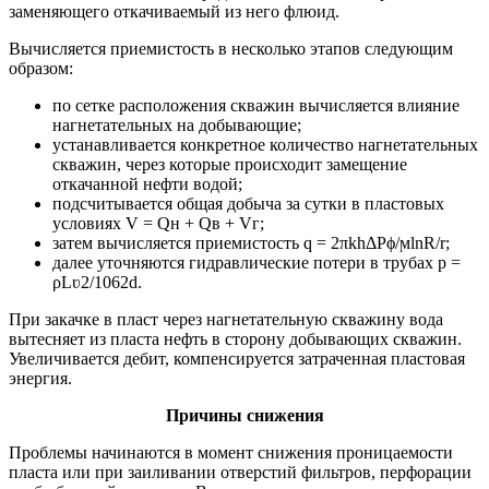
заменяющего откачиваемый из него флюид.
Вычисляется приемистость в несколько этапов следующим
образом:
по сетке расположения скважин вычисляется влияние
нагнетательных на добывающие;
устанавливается конкретное количество нагнетательных
скважин, через которые происходит замещение
откачанной нефти водой;
подсчитывается общая добыча за сутки в пластовых
условиях V = Qн + Qв + Vг;
затем вычисляется приемистость q = 2πkhΔPϕ/ϻlnR/r;
далее уточняются гидравлические потери в трубах p =
ρLʋ2/1062d.
При закачке в пласт через нагнетательную скважину вода
вытесняет из пласта нефть в сторону добывающих скважин.
Увеличивается дебит, компенсируется затраченная пластовая
энергия.
Причины снижения
Проблемы начинаются в момент снижения проницаемости
пласта или при заиливании отверстий фильтров, перфорации