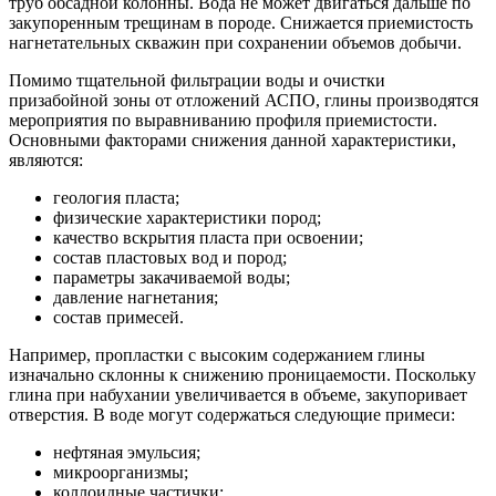
труб обсадной колонны. Вода не может двигаться дальше по
закупоренным трещинам в породе. Снижается приемистость
нагнетательных скважин при сохранении объемов добычи.
Помимо тщательной фильтрации воды и очистки
призабойной зоны от отложений АСПО, глины производятся
мероприятия по выравниванию профиля приемистости.
Основными факторами снижения данной характеристики,
являются:
геология пласта;
физические характеристики пород;
качество вскрытия пласта при освоении;
состав пластовых вод и пород;
параметры закачиваемой воды;
давление нагнетания;
состав примесей.
Например, пропластки с высоким содержанием глины
изначально склонны к снижению проницаемости. Поскольку
глина при набухании увеличивается в объеме, закупоривает
отверстия. В воде могут содержаться следующие примеси:
нефтяная эмульсия;
микроорганизмы;
коллоидные частички;