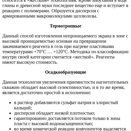
относится к «жестким» технологиям. Кроме набухания в воде
глины и древесной муки последнее вещество еще и вступает в
реакцию с полимерами. Образуется дисперсия с
армированными макромолекулами целлюлозы.
Термотропные
Данный способ изготовления непроницаемого экрана в зоне с
высокой проницаемостью основан на превращении
закачиваемого реагента в гель при нагреве пластовыми
температурами +70°С … +120°С. Методика по классификации
внутри своей категории считается «жесткой». Реагенты
имеют высокую стоимость.
Осадкообразующие
Данная технология увеличения приемистости нагнетательных
скважин обладает высокой селективностью, и в то же время,
является достаточно простой в исполнении:
в раствор добавляются сульфат натрия и хлористый
кальций;
дисперсия обладает низкой плотностью;
гарантированно доставляется потоком только в зоны
пласта с высокой водонасыщенностью;
во время химической реакции компонентов выделяется