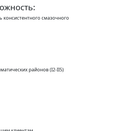
ожность:
ь консистентного смазочного
иматических районов (
I2-II5
)
шим клиентам