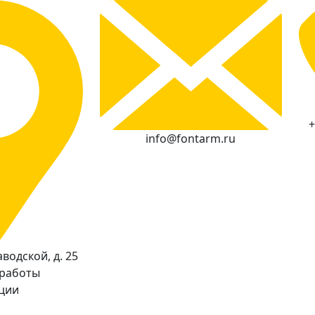
+
info@fontarm.ru
водской, д. 25
 работы
кции