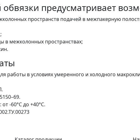
 обвязки предусматривает возм
жколонных пространств подачей в межпакерную полост
;
ды в межколонных пространствах;
ин.
каты
ля работы в условиях умеренного и холодного макрокл
Л.
5150–69.
от -60°С до +40°С.
002.ТУ.00273
Каталог продукции
На