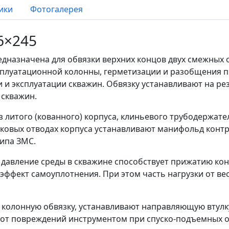
ики
Фотогалерея
6×245
едназначена для обвязки верхних концов двух смежных
ксплуатационной колонны, герметизации и разобщения 
и и эксплуатации скважин. Обвязку устанавливают на ре
 скважин.
з литого (кованного) корпуса, клиньевого трубодержате
оковых отводах корпуса устанавливают манифольд конт
ипа ЗМС.
 давление среды в скважине способствует прижатию ко
эффект самоуплотнения. При этом часть нагрузки от в
 колонную обвязку, устанавливают направляющую втулк
 от повреждений инструментом при
спуско-подъемных
о