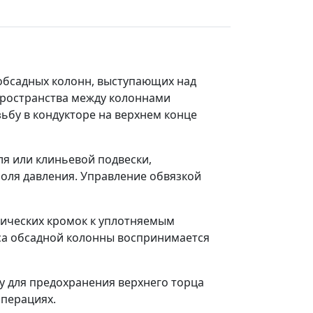
 обсадных колонн, выступающих над
пространства между колоннами
зьбу в кондукторе на верхнем конце
ля или клиньевой подвески,
роля давления. Управление обвязкой
нических кромок к уплотняемым
еса обсадной колонны воспринимается
у для предохранения верхнего торца
перациях.