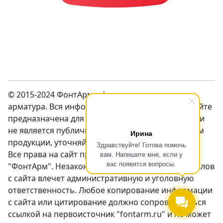
© 2015-2024 ФонтАрм – фонтанная устьевая
арматура. Вся информация предсталенная на сайте
предназначена для ознакомления с продукцией и
не является публичной оффертой. Перед заказом
Ирина
продукции, уточняйте цены у менеджеров.
Здравствуйте! Готова помочь
Все права на сайт принадлежат компании
вам. Напишите мне, если у
вас появятся вопросы.
"ФонтАрм". Незаконное использование материалов
с сайта влечет административную и уголовную
ответственность. Любое копирование информации
с сайта или цитирование должно сопровождаться
ссылкой на первоисточник "fontarm.ru" и не может