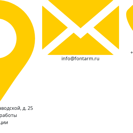
+
info@fontarm.ru
водской, д. 25
 работы
кции