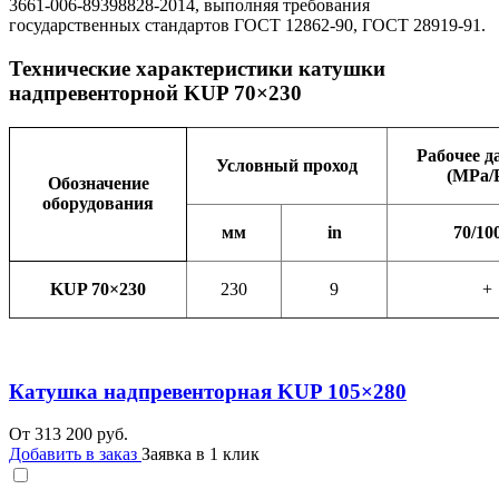
3661-006-89398828-2014, выполняя требования
государственных стандартов ГОСТ 12862-90, ГОСТ 28919-91.
Технические характеристики катушки
надпревенторной KUP 70×230
Рабочее д
Условный проход
(МРа/
Обозначение
оборудования
мм
in
70/10
KUP 70×230
230
9
+
Катушка надпревенторная KUP 105×280
От
313 200
руб.
Добавить в заказ
Заявка в 1 клик