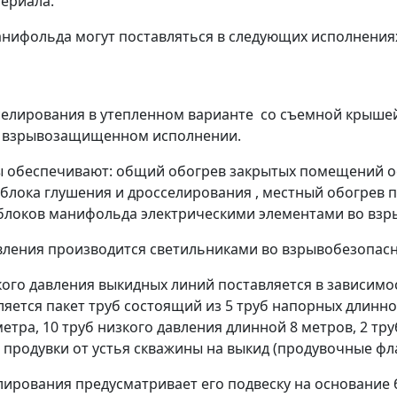
ериала.
анифольда могут поставляться в следующих исполнения
сселирования в утепленном варианте со съемной крышей
о взрывозащищенном исполнении.
 обеспечивают: общий обогрев закрытых помещений о
лока глушения и дросселирования , местный обогрев 
 блоков манифольда электрическими элементами во в
ления производится светильниками во взрывобезопас
кого давления выкидных линий поставляется в зависимос
яется пакет труб состоящий из 5 труб напорных длинно
метра, 10 труб низкого давления длинной 8 метров, 2 т
продувки от устья скважины на выкид (продувочные фл
лирования предусматривает его подвеску на основание 