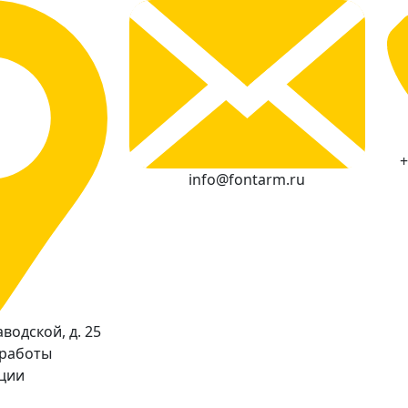
+
info@fontarm.ru
водской, д. 25
 работы
кции