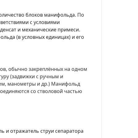
количество блоков манифольда. По
ветствиями с условиями
нденсат и механические примеси.
льда (в условных единицах) и его
дов, обычно закреплённых на одном
уру (задвижки с ручным и
ем, манометры и др.) Манифольд
соединяются со стволовой частью
ель и отражатель струи сепаратора