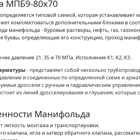
а МПБ9-80х70
пределяется типовой схемой, которая устанавливает 
жет комплектоваться дополнительными блоками в соот
да манифольда - буровые растворы, нефть, газ, газоко
 буквы, определяющие его конструкцию, проход манифо
е давление 21, 35 и 70 МПа. Исполнение К1, К2, К3.
 арматуры
- представляет собой несколько трубопрово
давление и соединенных по определенной схеме и армат
руемые дроссели с ручным и гидравлическим управлени
стоит из линий дросселирования и глушения, которые 
енности Манифольда
т легкость монтажа и транспортировки.
го клапана, игла и затвор обратного клапана, рассекат