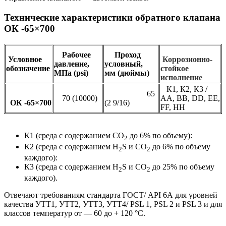
Технические характеристики обратного клапана
ОК -65×700
Рабочее
Проход
Условное
Коррозионно-
давление,
условный,
обозначение
стойкое
МПa (psi)
мм (дюймы)
исполнение
К1, К2, К3 /
65
70 (10000)
АА, ВВ, DD, EE,
ОК -65×700
(2 9/16)
FF, HH
К1 (среда с содержанием СО
до 6% по объему):
2
К2 (среда с содержанием Н
S и СО
до 6% по объему
2
2
каждого):
К3 (среда с содержанием Н
S и СО
до 25% по объему
2
2
каждого).
Отвечают требованиям стандарта ГОСТ/ АРI 6А для уровней
качества УТТ1, УТТ2, УТТ3, УТТ4/ PSL 1, PSL 2 и PSL 3 и для
классов температур от — 60 до + 120 °С.