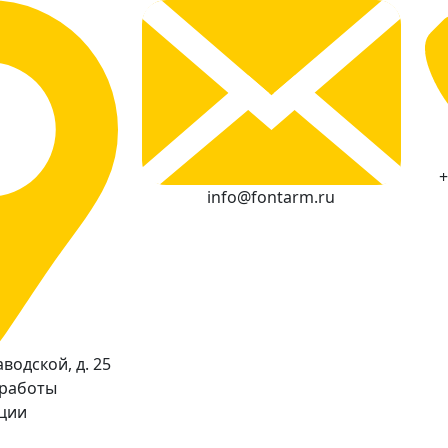
+
info@fontarm.ru
водской, д. 25
 работы
кции