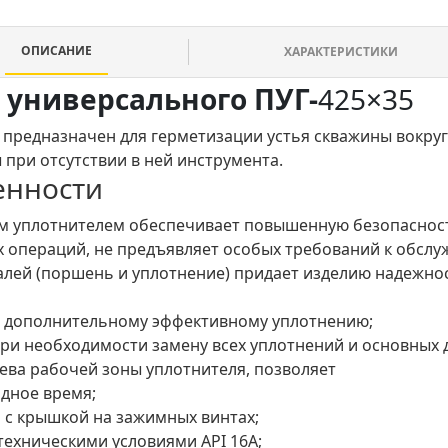
ОПИСАНИЕ
ХАРАКТЕРИСТИКИ
а
универсального ПУГ-
425×35
 п
редназначен
для герметизации устья скважины вокру
 при отсутствии в ней инструмента.
енности
м уплотнителем обеспечивает повышенную безопасност
их операций, не предъявляет особых требований к обсл
алей (поршень и уплотнение) придает изделию надежно
т дополнительному эффективному уплотнению;
при необходимости замену всех уплотнений и основных 
ева рабочей зоны уплотнителя, позволяет
одное время;
 с крышкой на зажимных винтах;
 техническими условиями API 16А;