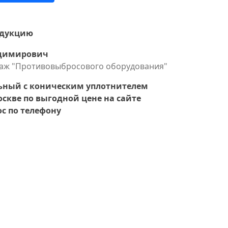
одукцию
адимирович
даж "Противовыбросового оборудования"