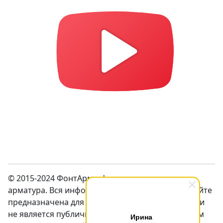
© 2015-2024 ФонтАрм – фонтанная устьевая
арматура. Вся информация предсталенная на сайте
предназначена для ознакомления с продукцией и
не является публичной оффертой. Перед заказом
Ирина