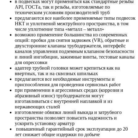
в подвесках могут применяться как стандартные резьбы
API, ГОСТа, так и резьбы, изготовляемые по
техническим условиям производителей труб
предлагаются все наиболее применяемые типы подвесок
НКТ и уплотнений межтрубного пространства, в том
числе уплотнение типа «металл – металл»
возможно применение большинства из современных
опций: пробки для снятия задвижек (VR), обратные и
двухсторонние клапаны трубодержателя, интерфейс
каналов управления подземным клапаном безопасности
и линий ингибиции, зажимные винты, тестовые каналы
для опрессовки
адаптер трубной головки может крепиться как на
ввертных, так и на сквозных шпильках
предлагаются все необходимые инструменты и
приспособления для проведения сервисных работ
при применении в агрессивных средах (коррозия и
абразивный износ) трубодержатели могут
изготавливаться с внутренней наплавкой и из
нержавеющих сталей
изготовление обвязки линий выкида и затрубного
пространства позволяет повысить надежность и
ускорить установку арматур
повышенный гарантийный срок эксплуатации до 20
лет снижает общие издержки по добыче