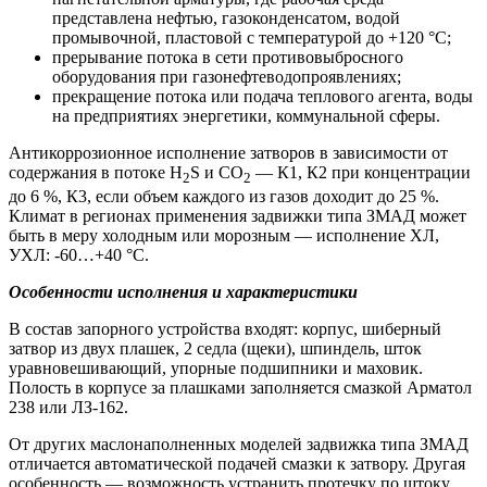
представлена нефтью, газоконденсатом, водой
промывочной, пластовой с температурой до +120 °С;
прерывание потока в сети противовыбросного
оборудования при газонефтеводопроявлениях;
прекращение потока или подача теплового агента, воды
на предприятиях энергетики, коммунальной сферы.
Антикоррозионное исполнение затворов в зависимости от
содержания в потоке H
S и CO
— К1, К2 при концентрации
2
2
до 6 %, К3, если объем каждого из газов доходит до 25 %.
Климат в регионах применения задвижки типа ЗМАД может
быть в меру холодным или морозным — исполнение ХЛ,
УХЛ: -60…+40 °С.
Особенности исполнения и характеристики
В состав запорного устройства входят: корпус, шиберный
затвор из двух плашек, 2 седла (щеки), шпиндель, шток
уравновешивающий, упорные подшипники и маховик.
Полость в корпусе за плашками заполняется смазкой Арматол
238 или ЛЗ-162.
От других маслонаполненных моделей задвижка типа ЗМАД
отличается автоматической подачей смазки к затвору. Другая
особенность — возможность устранить протечку по штоку