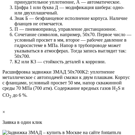
принудительное уплотнение, А — автоматическое.
Цифра 1 или буква Д — модификация шибера: одно-
или двухплашечный.
Знак Б — безфланцевое исполнение корпуса. Наличие
фланцев не отмечается.
П — пневмопривод, управление дистанционное.
Сочетание символов, например, 50х70. Первое число —
условный просвет в мм, второе — рабочее давление в
гидросистеме в МПа. Напор в трубопроводе может
указываться в атмосферах. Тогда запись выглядит так:
50х700.
К2 или К3 — стойкость деталей к коррозии.
Расшифровка задвижки ЗМАД 50х700К2: уплотнение
металлическое с автоподачей смазки к двум плашкам. Корпус
с фланцами, условный просвет 50 мм, напор скважинной
среды 70 МПа (700 атм). Содержание вредных газов H
S и
2
CO
до 6 %.
2
×
Заявка в один клик