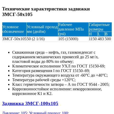
Технические характеристики задвижки
ЗМСГ-50х105
Рабочее
Габаритные
Условное
Условный проход
давление МПа
размеры
обозначение
мм (дюйм)
(psi)
H
L
B
ЗМСГ-50х105
50 (2 1/16)
105 (15000)
1150
483
500
Скважинная среда – нефть, газ, газоконденсат с
содержанием механических примесей до 25 мг/л,
пластовой воды до 80% по объему;
Климатическое исполнение УХЛ по ГОСТ 15150-69;
Категория размещения I по ГОСТ 15150–69;
Температура окружающего воздуха от -60°С до +40°С;
Температура рабочей среды +120°С;
Класс герметичности затвора – А по ГОСТ 9544 - 2005;
Коррозионностойкое исполнение: некоррозионное,
коррозионное К1 и К2.
Задвижка ЗМСГ-100х105
Давление: 105; Условный проход: 100;