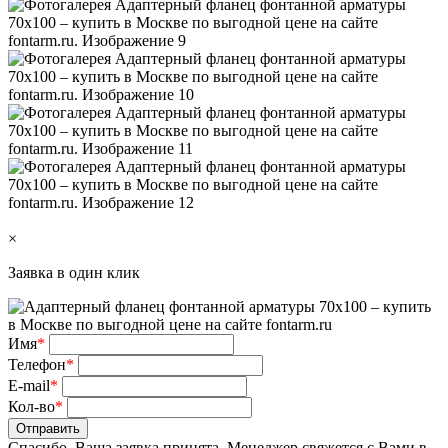
×
Заявка в один клик
Имя
*
Телефон
*
E-mail
*
Кол-во
*
Отправить
Спасибо, Ваша заявка принята. Менеджер свяжется с Вами в