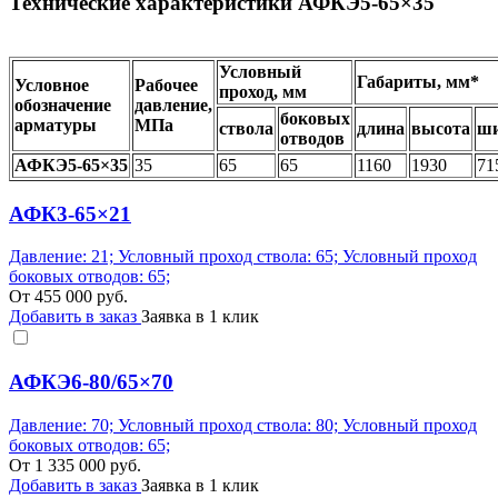
Технические характеристики
АФКЭ5-65
×35
Условный
Габариты, мм*
Условное
Рабочее
проход, мм
обозначение
давление,
боковых
арматуры
МПа
ствола
длина
высота
ш
отводов
АФКЭ5-65
×35
35
65
65
1160
1930
71
АФК3-65×21
Давление: 21; Условный проход ствола: 65; Условный проход
боковых отводов: 65;
От
455 000
руб.
Добавить в заказ
Заявка в 1 клик
АФКЭ6-80/65×70
Давление: 70; Условный проход ствола: 80; Условный проход
боковых отводов: 65;
От
1 335 000
руб.
Добавить в заказ
Заявка в 1 клик