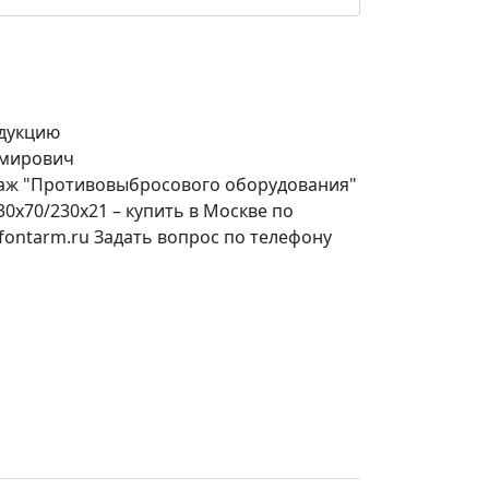
дукцию
имирович
даж "Противовыбросового оборудования"