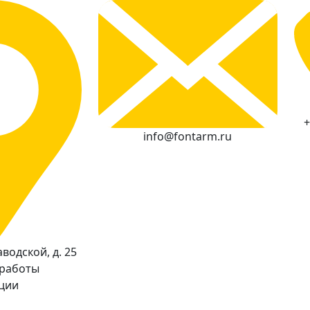
+
info@fontarm.ru
водской, д. 25
 работы
кции