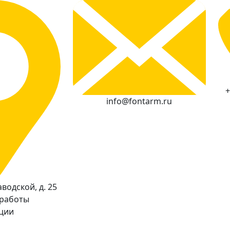
+
info@fontarm.ru
водской, д. 25
 работы
кции