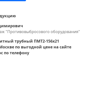
одукцию
адимирович
даж "Противовыбросового оборудования"