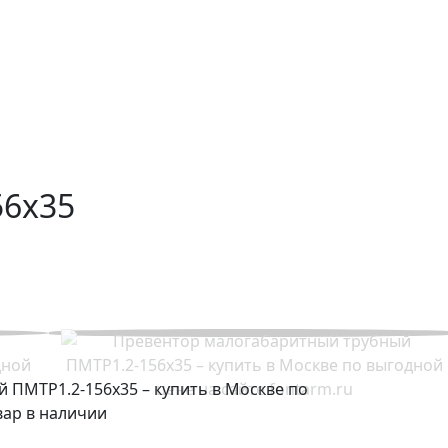
56х35