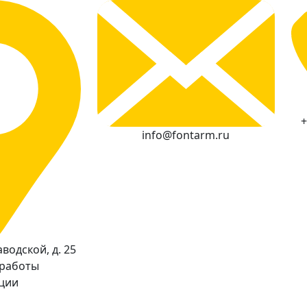
+
info@fontarm.ru
водской, д. 25
 работы
кции