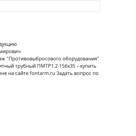
дукцию
имирович
даж "Противовыбросового оборудования"