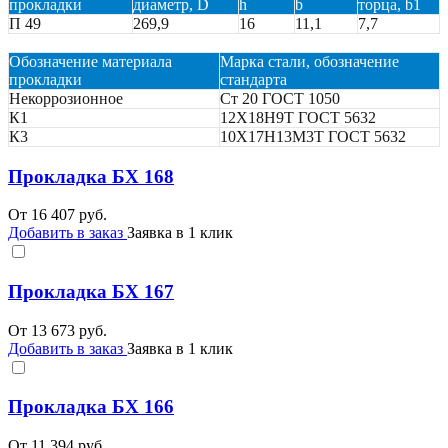
прокладки
диаметр, D
h
b
торца, b1
П 49
269,9
16
11,1
7,7
Обозначение материала
Марка стали, обозначение
прокладки
стандарта
Некоррозионное
Ст 20 ГОСТ 1050
К1
12Х18Н9Т ГОСТ 5632
К3
10Х17Н13М3Т ГОСТ 5632
Прокладка БХ 168
От
16 407
руб.
Добавить в заказ
Заявка в 1 клик
Прокладка БХ 167
От
13 673
руб.
Добавить в заказ
Заявка в 1 клик
Прокладка БХ 166
От
11 394
руб.