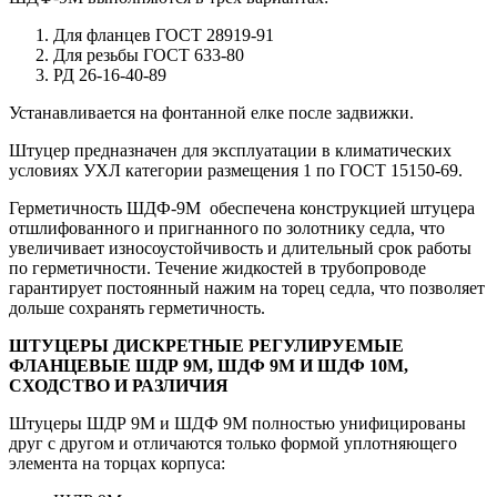
Для фланцев ГОСТ 28919-91
Для резьбы ГОСТ 633-80
РД 26-16-40-89
Устанавливается на фонтанной елке после задвижки.
Штуцер предназначен для эксплуатации в климатических
условиях УХЛ категории размещения 1 по ГОСТ 15150-69.
Герметичность ШДФ-9М обеспечена конструкцией штyцера
отшлифованного и пригнанного по золотнику седла, что
увеличивает износоустойчивость и длительный срок работы
по герметичности. Течение жидкостей в трубопроводе
гарантирует постоянный нажим на торец седла, что позволяет
дольше сохранять герметичность.
ШТУЦЕРЫ ДИСКРЕТНЫЕ РЕГУЛИРУЕМЫЕ
ФЛАНЦЕВЫЕ
ШДР 9М
,
ШДФ 9М
И
ШДФ 10М
,
СХОДСТВО И РАЗЛИЧИЯ
Штуцеры ШДР 9М и ШДФ 9М полностью унифицированы
друг с другом и отличаются только формой уплотняющего
элемента на торцах корпуса: