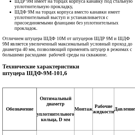
ШДР 9М имеет на торцах корпуса канавку под стальную
уплотнительную прокладку,
ШДФ 9М на торцах корпуса вместо канавки имеет
уплотнительный выступ и устанавливается с
присоединяемыми фланцами без уплотнительных
прокладок.
Отличием штуцера ШДФ 10М от штуцеров ШДР 9М и ШДФ
9М является увеличенный максимальный условный проход до
диаметра 40 мм, позволяющий применять штуцер в режимах с
большими расходами рабочей среды на скважине.
Технические характеристики
штуцера ШДФ-9М-101,6
Оптимальный
диаметр
Рабочие
Обозначение
Монтаж
Давление
жидкости
уплотнительного
кольца, D мм