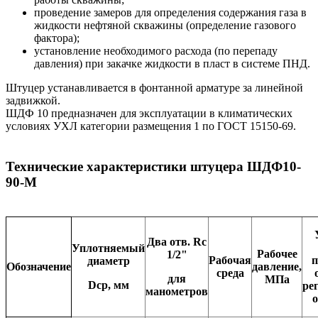
проведение замеров для определения содержания газа в
жидкости нефтяной скважины (определение газового
фактора);
установление необходимого расхода (по перепаду
давления) при закачке жидкости в пласт в системе ПНД.
Штуцер устанавливается в фонтанной арматуре за линейной
задвижкой.
ШДФ 10 предназначен для эксплуатации в климатических
условиях УХЛ категории размещения 1 по ГОСТ 15150-69.
Технические характеристики штуцера ШДФ10-
90-М
Два отв. Rс
Уплотняемый
Рабочее
1/2"
Рабочая
п
диаметр
Обозначение
давление,
среда
для
МПа
Dср, мм
ре
манометров
о