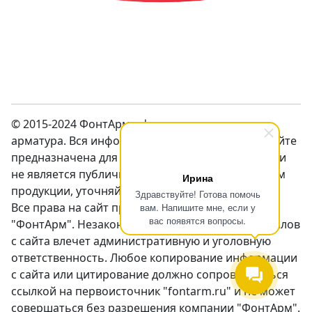
© 2015-2024 ФонтАрм – фонтанная устьевая
арматура. Вся информация предсталенная на сайте
предназначена для ознакомления с продукцией и
не является публичной оффертой. Перед заказом
Ирина
продукции, уточняйте цены у менеджеров.
Здравствуйте! Готова помочь
Все права на сайт принадлежат компании
вам. Напишите мне, если у
вас появятся вопросы.
"ФонтАрм". Незаконное использование материалов
с сайта влечет административную и уголовную
ответственность. Любое копирование информации
с сайта или цитирование должно сопровождаться
ссылкой на первоисточник "fontarm.ru" и не может
совершаться без разрешения компании "ФонтАрм".